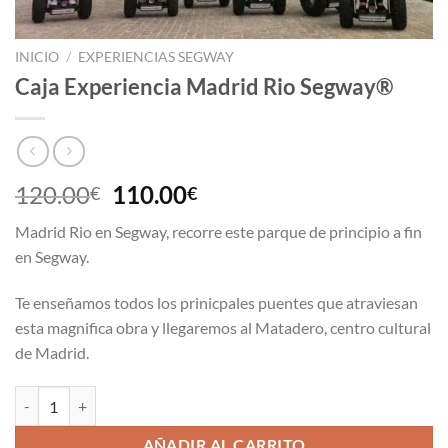
INICIO
/
EXPERIENCIAS SEGWAY
Caja Experiencia Madrid Rio Segway®
El
El
120.00
110.00
€
€
precio
precio
Madrid Rio en Segway, recorre este parque de principio a fin
original
actual
en Segway.
era:
es:
120.00€.
110.00€.
Te enseñamos todos los prinicpales puentes que atraviesan
esta magnifica obra y llegaremos al Matadero, centro cultural
de Madrid.
Caja Experiencia Madrid Rio Segway® cantidad
AÑADIR AL CARRITO