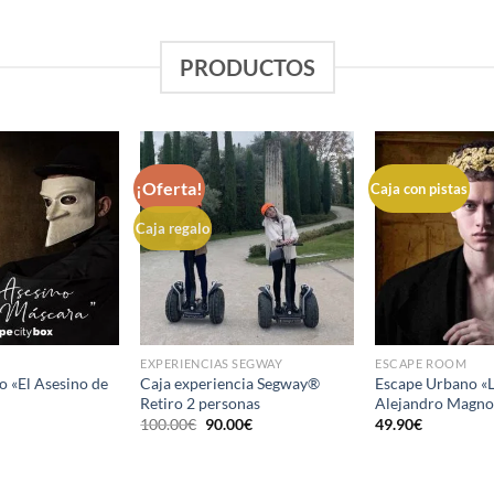
PRODUCTOS
¡Oferta!
Caja con pistas
Caja regalo
EXPERIENCIAS SEGWAY
ESCAPE ROOM
 «El Asesino de
Caja experiencia Segway®
Escape Urbano «
Retiro 2 personas
Alejandro Magno
El
El
100.00
€
90.00
€
49.90
€
precio
precio
original
actual
era:
es:
100.00€.
90.00€.