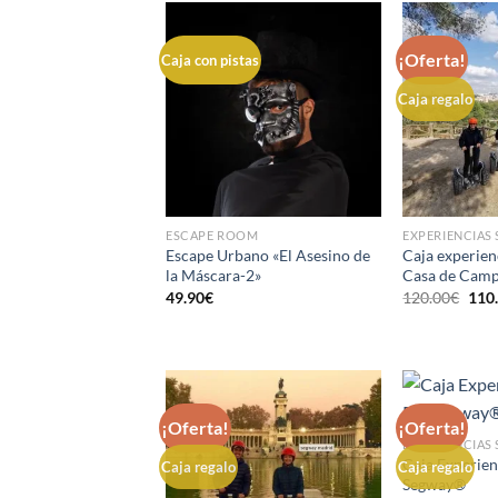
¡Oferta!
Caja con pistas
Caja regalo
ESCAPE ROOM
EXPERIENCIAS
Escape Urbano «El Asesino de
Caja experie
la Máscara-2»
Casa de Cam
El
49.90
€
120.00
€
110
prec
orig
era:
120.
¡Oferta!
¡Oferta!
EXPERIENCIAS
Caja Experien
Caja regalo
Caja regalo
Segway®