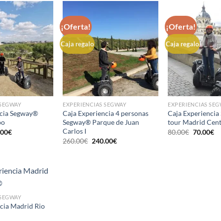
¡Oferta!
¡Oferta!
Caja regalo
Caja regalo
 SEGWAY
EXPERIENCIAS SEGWAY
EXPERIENCIAS SE
ncia Segway®
Caja Experiencia 4 personas
Caja Experienci
po
Segway® Parque de Juan
tour Madrid Cent
Carlos I
El
El
El
.00
€
80.00
€
70.00
€
io
precio
precio
pr
El
El
260.00
€
240.00
€
inal
actual
original
ac
precio
precio
es:
era:
es
original
actual
00€.
110.00€.
80.00€.
70
era:
es:
260.00€.
240.00€.
 SEGWAY
cia Madrid Rio