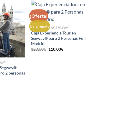
¡Oferta!
Caja regalo
EXPERIENCIAS SEGWAY
Caja Experiencia Tour en
Segway® para 2 Personas Full
Madrid
El
El
120.00
€
110.00
€
precio
precio
original
actual
era:
es:
GWAY
120.00€.
110.00€.
a Segway®
ro 2 personas
ecio
tual
:
.00€.