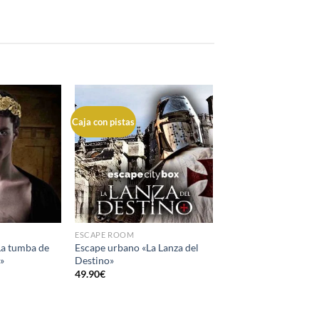
Caja con pistas
ESCAPE ROOM
La tumba de
Escape urbano «La Lanza del
»
Destino»
49.90
€