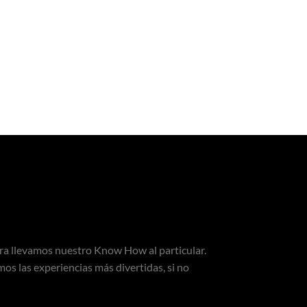
ora llevamos nuestro Know How al particular.
mos las experiencias más divertidas, si no