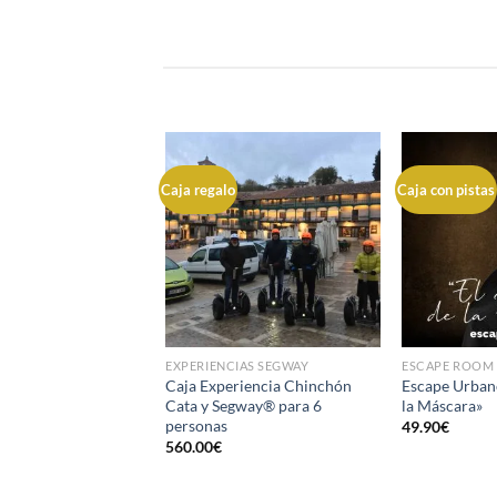
Caja regalo
Caja con pistas
EXPERIENCIAS SEGWAY
ESCAPE ROOM
Caja Experiencia Chinchón
Escape Urbano
Cata y Segway® para 6
la Máscara»
personas
49.90
€
560.00
€