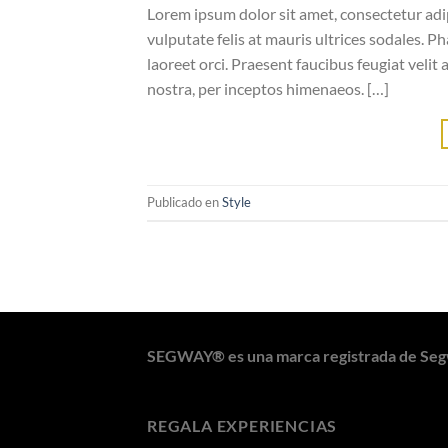
Lorem ipsum dolor sit amet, consectetur adipi
vulputate felis at mauris ultrices sodales. Ph
laoreet orci. Praesent faucibus feugiat velit 
nostra, per inceptos himenaeos. […]
Publicado en
Style
SEGWAY® es una marca registrada de Seg
REGALA EXPERIENCIAS