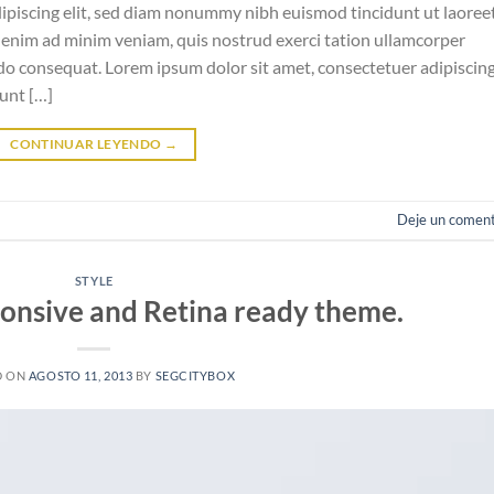
ipiscing elit, sed diam nonummy nibh euismod tincidunt ut laoree
 enim ad minim veniam, quis nostrud exerci tation ullamcorper
odo consequat. Lorem ipsum dolor sit amet, consectetuer adipiscin
unt […]
CONTINUAR LEYENDO
→
Deje un coment
STYLE
onsive and Retina ready theme.
D ON
AGOSTO 11, 2013
BY
SEGCITYBOX