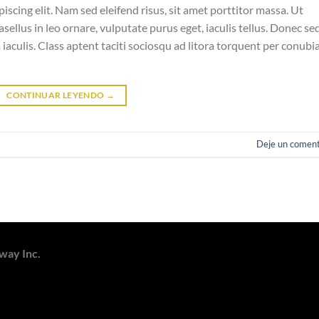
scing elit. Nam sed eleifend risus, sit amet porttitor massa. Ut
asellus in leo ornare, vulputate purus eget, iaculis tellus. Donec se
a iaculis. Class aptent taciti sociosqu ad litora torquent per conubi
CONTINUAR LEYENDO
→
Deje un coment
way Inc.