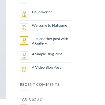
Hello world!
26
Dic
Welcome to Flatsome
19
Nov
Just another post with
13
Oct
A Gallery
A Simple Blog Post
13
Oct
A Video Blog Post
01
Ene
RECENT COMMENTS
TAG CLOUD